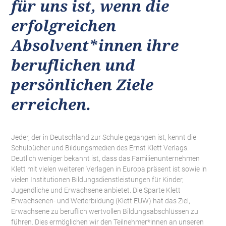
für uns ist, wenn die
erfolgreichen
Absolvent*innen ihre
beruflichen und
persönlichen Ziele
erreichen.
Jeder, der in Deutschland zur Schule gegangen ist, kennt die
Schulbücher und Bildungsmedien des Ernst Klett Verlags.
Deutlich weniger bekannt ist, dass das Familienunternehmen
Klett mit vielen weiteren Verlagen in Europa präsent ist sowie in
vielen Institutionen Bildungsdienstleistungen für Kinder,
Jugendliche und Erwachsene anbietet. Die Sparte Klett
Erwachsenen- und Weiterbildung (Klett EUW) hat das Ziel,
Erwachsene zu beruflich wertvollen Bildungsabschlüssen zu
führen. Dies ermöglichen wir den Teilnehmer*innen an unseren